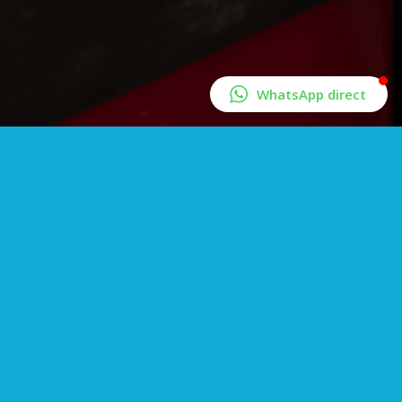
WhatsApp direct
Bij Autoservice Langedijk kunt u terecht voor banden
voor uw auto en camper
Wij zijn aangesloten bij de Bovag, dus u kunt
vertrouwen op goede service en garantie. Daarnaast
zijn wij RDW en N.A.P. erkend.
Zijn uw banden aan vervanging toe? Of wilt u ze laten
uitlijnen? Bij ons bent u op het juiste adres. Zowel voor
auto als camper leveren en monteren we banden.
Uiteraard balanceren en lijnen we deze ook voor u uit.